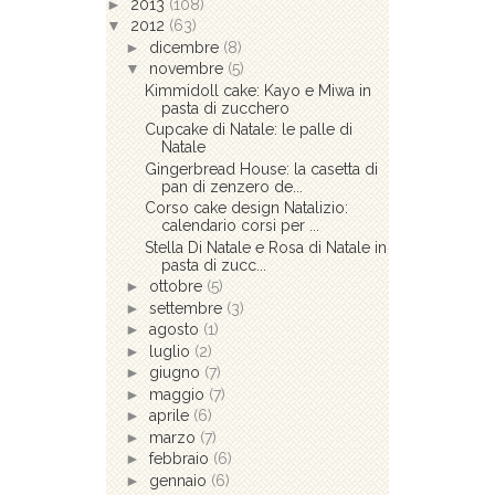
►
2013
(108)
▼
2012
(63)
►
dicembre
(8)
▼
novembre
(5)
Kimmidoll cake: Kayo e Miwa in
pasta di zucchero
Cupcake di Natale: le palle di
Natale
Gingerbread House: la casetta di
pan di zenzero de...
Corso cake design Natalizio:
calendario corsi per ...
Stella Di Natale e Rosa di Natale in
pasta di zucc...
►
ottobre
(5)
►
settembre
(3)
►
agosto
(1)
►
luglio
(2)
►
giugno
(7)
►
maggio
(7)
►
aprile
(6)
►
marzo
(7)
►
febbraio
(6)
►
gennaio
(6)