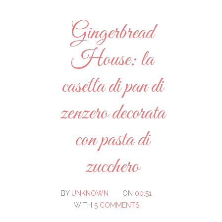
Gingerbread
House: la
casetta di pan di
zenzero decorata
con pasta di
zucchero
BY
UNKNOWN
ON
00:51
WITH
5 COMMENTS