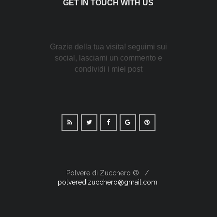
GET IN TOUCH WITH US
Grazie della tua visita! seguimi sui
social, lasciami un commento e
condividi i miei post
Polvere di Zucchero ®
polveredizucchero@gmail.com