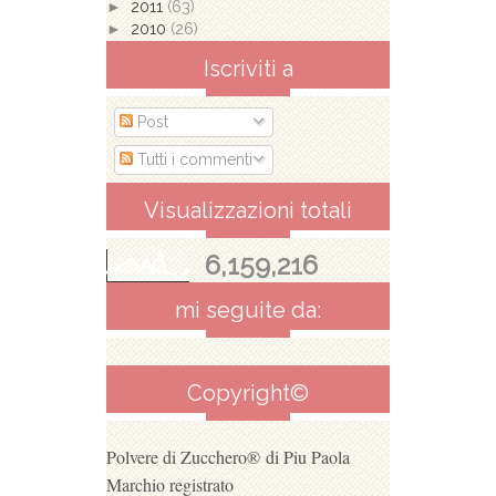
►
2011
(63)
►
2010
(26)
Iscriviti a
Post
Tutti i commenti
Visualizzazioni totali
6,159,216
mi seguite da:
Copyright©
Polvere di Zucchero®
di Piu Paola
Marchio registrato