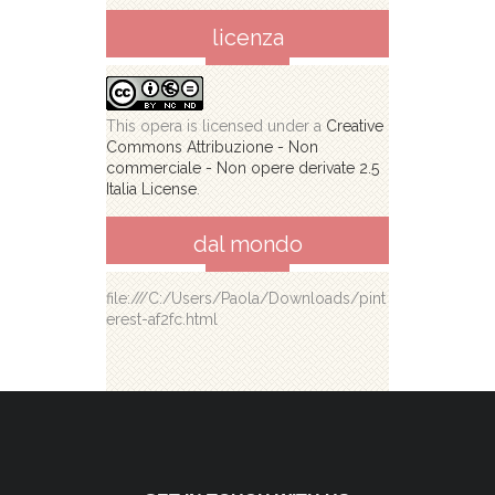
licenza
This opera is licensed under a
Creative
Commons Attribuzione - Non
commerciale - Non opere derivate 2.5
Italia License
.
dal mondo
file:///C:/Users/Paola/Downloads/pint
erest-af2fc.html