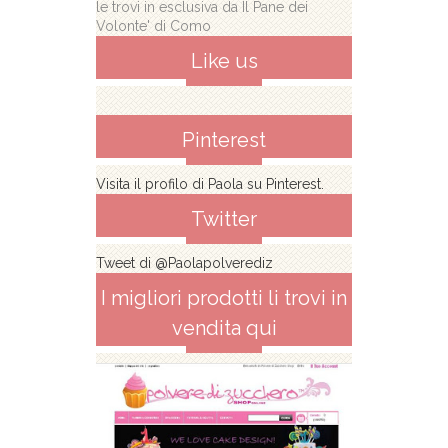
le trovi in esclusiva da Il Pane dei
Volonte' di Como
Like us
Pinterest
Visita il profilo di Paola su Pinterest.
Twitter
Tweet di @Paolapolverediz
I migliori prodotti li trovi in
vendita qui