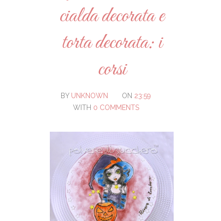
cialda decorata e
torta decorata: i
corsi
BY
UNKNOWN
ON
23:59
WITH
0 COMMENTS