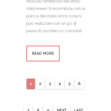
festa più tenebrosa dell'anno:
Halloween! Si incomincia con la
placca decorata: ecco cosa si
può realizzare con un pò di
pasta di zucchero e i coloranti
READ MORE
1
2
3
4
5
6
7
8
9
NEXT
LAST