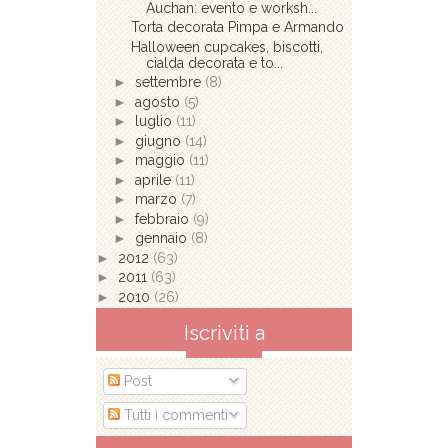
Auchan: evento e worksh...
Torta decorata Pimpa e Armando
Halloween cupcakes, biscotti,
cialda decorata e to...
►
settembre
(8)
►
agosto
(5)
►
luglio
(11)
►
giugno
(14)
►
maggio
(11)
►
aprile
(11)
►
marzo
(7)
►
febbraio
(9)
►
gennaio
(8)
►
2012
(63)
►
2011
(63)
►
2010
(26)
Iscriviti a
Post
Tutti i commenti