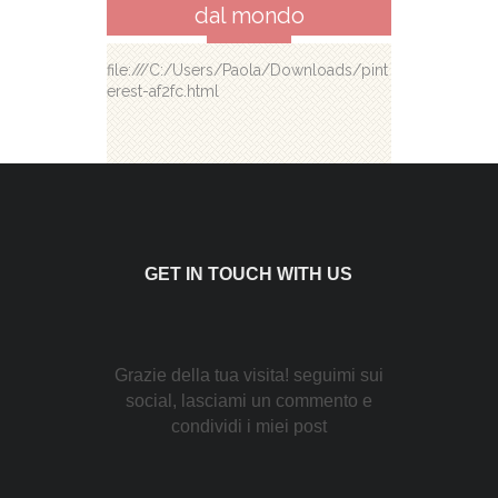
dal mondo
file:///C:/Users/Paola/Downloads/pint
erest-af2fc.html
GET IN TOUCH WITH US
Grazie della tua visita! seguimi sui
social, lasciami un commento e
condividi i miei post