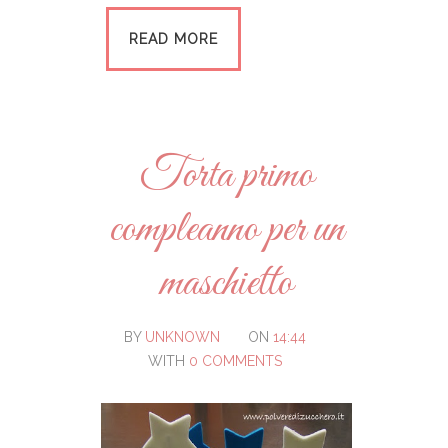
READ MORE
Torta primo
compleanno per un
maschietto
BY
UNKNOWN
ON
14:44
WITH
0 COMMENTS