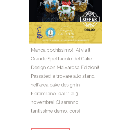
Manca pochissimo!! Al via il
Grande Spettacolo del Cake
Design con Malvarosa Edizioni!
Passateci a trovare allo stand
nell'area cake design in
Fieramilano dal 1° al 3
novembre! Ci saranno
tantissime demo, corsi