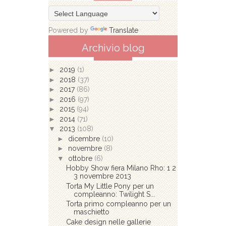
Powered by
Translate
Archivio blog
►
2019
(1)
►
2018
(37)
►
2017
(86)
►
2016
(97)
►
2015
(94)
►
2014
(71)
▼
2013
(108)
►
dicembre
(10)
►
novembre
(8)
▼
ottobre
(6)
Hobby Show fiera Milano Rho: 1 2
3 novembre 2013
Torta My Little Pony per un
compleanno: Twilight S...
Torta primo compleanno per un
maschietto
Cake design nelle gallerie