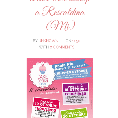
a Rescaldina
(Mi)
BY
UNKNOWN
ON
11:50
WITH
0 COMMENTS