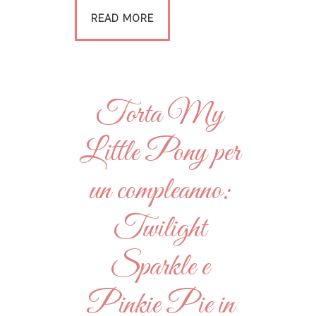
READ MORE
Torta My
Little Pony per
un compleanno:
Twilight
Sparkle e
Pinkie Pie in