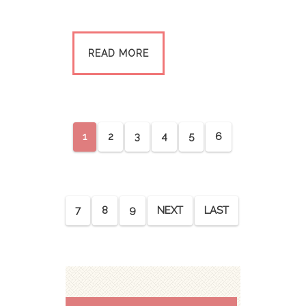
READ MORE
1
2
3
4
5
6
7
8
9
NEXT
LAST