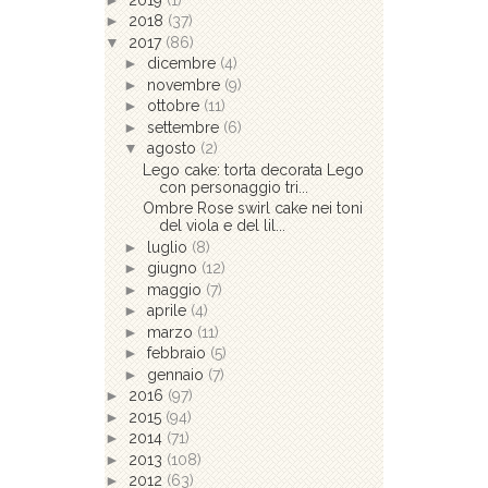
►
2018
(37)
▼
2017
(86)
►
dicembre
(4)
►
novembre
(9)
►
ottobre
(11)
►
settembre
(6)
▼
agosto
(2)
Lego cake: torta decorata Lego
con personaggio tri...
Ombre Rose swirl cake nei toni
del viola e del lil...
►
luglio
(8)
►
giugno
(12)
►
maggio
(7)
►
aprile
(4)
►
marzo
(11)
►
febbraio
(5)
►
gennaio
(7)
►
2016
(97)
►
2015
(94)
►
2014
(71)
►
2013
(108)
►
2012
(63)