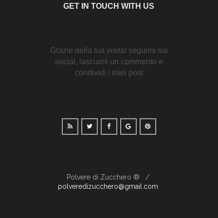
GET IN TOUCH WITH US
Grazie della tua visita! seguimi sui
social, lasciami un commento e
condividi i miei post
Polvere di Zucchero ®
polveredizucchero@gmail.com