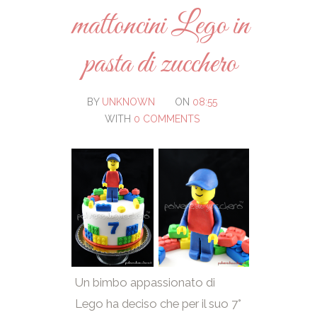
mattoncini Lego in
pasta di zucchero
BY
UNKNOWN
ON
08:55
WITH
0 COMMENTS
Un bimbo appassionato di
Lego ha deciso che per il suo 7°