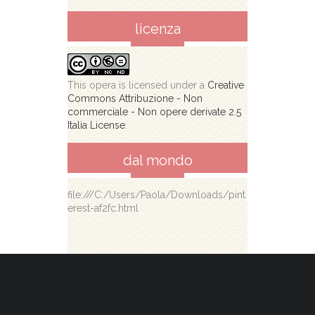
licenza
This opera is licensed under a
Creative
Commons Attribuzione - Non
commerciale - Non opere derivate 2.5
Italia License
.
dal mondo
file:///C:/Users/Paola/Downloads/pint
erest-af2fc.html