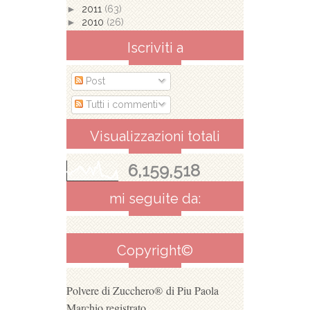
►
2011
(63)
►
2010
(26)
Iscriviti a
Post
Tutti i commenti
Visualizzazioni totali
6,159,518
mi seguite da:
Copyright©
Polvere di Zucchero®
di Piu Paola
Marchio registrato