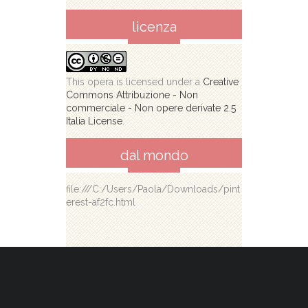
licenza
This opera is licensed under a
Creative
Commons Attribuzione - Non
commerciale - Non opere derivate 2.5
Italia License
.
dal mondo
file:///C:/Users/Paola/Downloads/pint
erest-af2fc.html