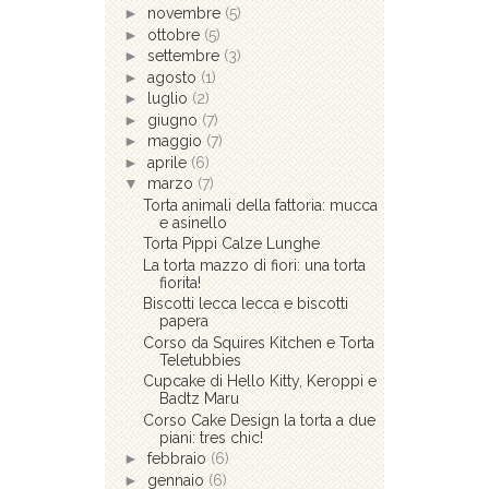
►
novembre
(5)
►
ottobre
(5)
►
settembre
(3)
►
agosto
(1)
►
luglio
(2)
►
giugno
(7)
►
maggio
(7)
►
aprile
(6)
▼
marzo
(7)
Torta animali della fattoria: mucca
e asinello
Torta Pippi Calze Lunghe
La torta mazzo di fiori: una torta
fiorita!
Biscotti lecca lecca e biscotti
papera
Corso da Squires Kitchen e Torta
Teletubbies
Cupcake di Hello Kitty, Keroppi e
Badtz Maru
Corso Cake Design la torta a due
piani: tres chic!
►
febbraio
(6)
►
gennaio
(6)