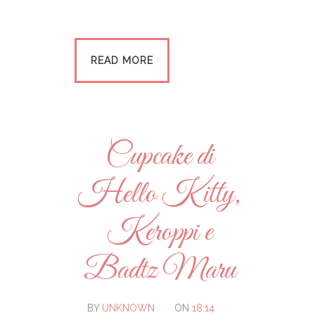
READ MORE
Cupcake di
Hello Kitty,
Keroppi e
Badtz Maru
BY
UNKNOWN
ON
18:14