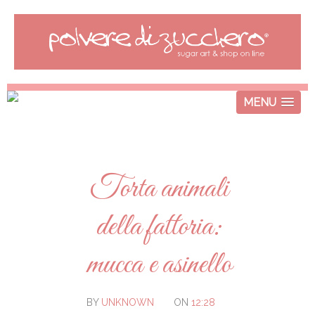
MENU
Torta animali
della fattoria:
mucca e asinello
BY
UNKNOWN
ON
12:28