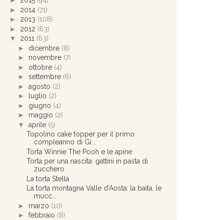
►
2015
(94)
►
2014
(71)
►
2013
(108)
►
2012
(63)
▼
2011
(63)
►
dicembre
(8)
►
novembre
(7)
►
ottobre
(4)
►
settembre
(6)
►
agosto
(2)
►
luglio
(2)
►
giugno
(4)
►
maggio
(2)
▼
aprile
(5)
Topolino cake topper per il primo
compleanno di Gi...
Torta Winnie The Pooh e le apine
Torta per una nascita: gattini in pasta di
zucchero
La torta Stella
La torta montagna Valle d'Aosta: la baita, le
mucc...
►
marzo
(10)
►
febbraio
(8)