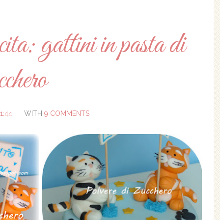
ta: gattini in pasta di
cchero
1:44
WITH
9 COMMENTS