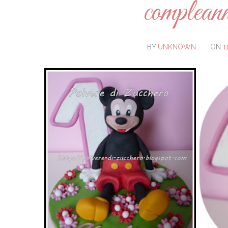
compleann
BY
UNKNOWN
ON
1