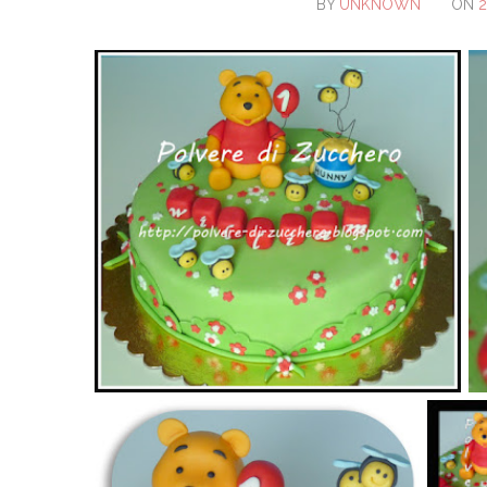
BY
UNKNOWN
ON
2