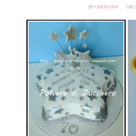
BY
UNKNOWN
ON
1