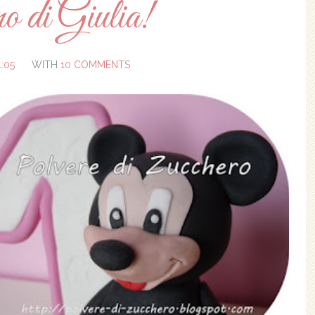
o di Giulia!
1:05
WITH
10 COMMENTS