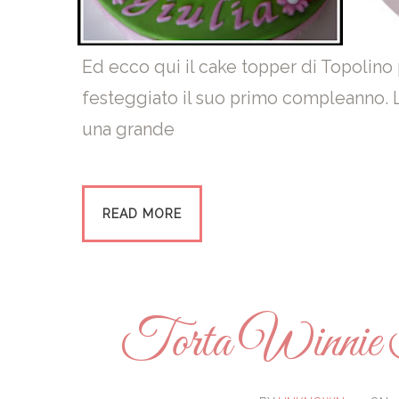
Ed ecco qui il cake topper di Topolino p
festeggiato il suo primo compleanno.
una grande
READ MORE
Torta Winnie T