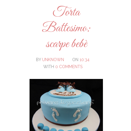
Torta
Battesimo:
scarpe bebè
BY
UNKNOWN
ON
10:34
WITH
0 COMMENTS