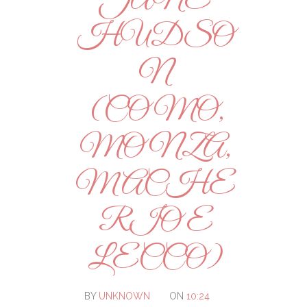
JANE
HUDSO
N
(COMO,
MONZA,
MACHE
RIO E
LECCO)
BY
UNKNOWN
ON
10:24