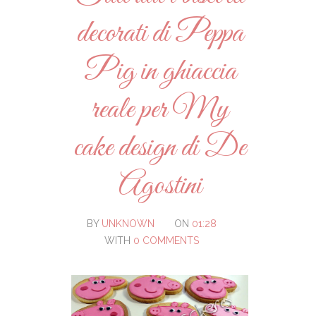
decorati di Peppa
Pig in ghiaccia
reale per My
cake design di De
Agostini
BY
UNKNOWN
ON
01:28
WITH
0 COMMENTS