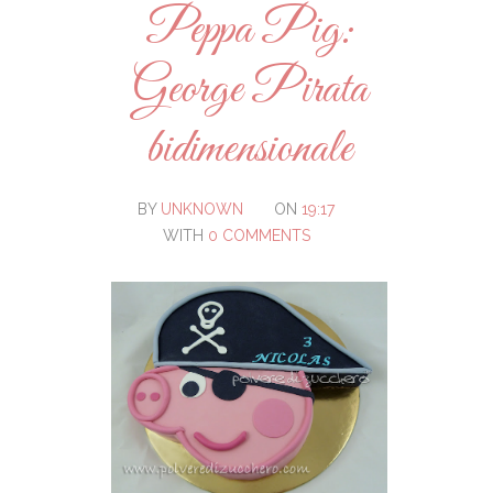
Peppa Pig:
George Pirata
bidimensionale
BY
UNKNOWN
ON
19:17
WITH
0 COMMENTS