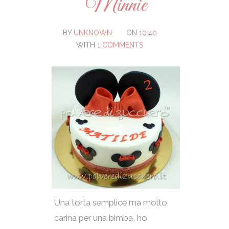
Minnie
BY
UNKNOWN
ON
10:40
WITH
1 COMMENTS
Una torta semplice ma molto
carina per una bimba, ho