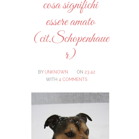
cosa significhi
essere amato
(cit.Schopenhaue
r)
BY
UNKNOWN
ON
23:42
WITH
4 COMMENTS