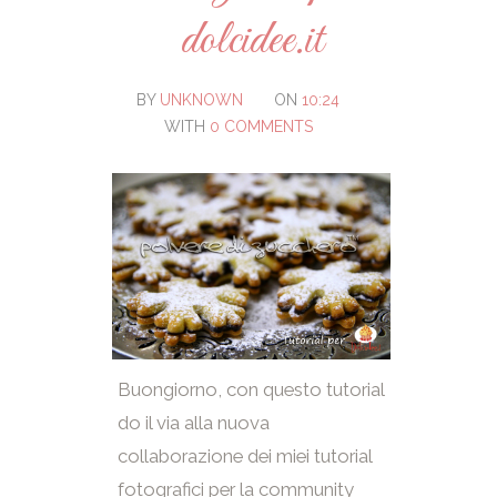
dolcidee.it
BY
UNKNOWN
ON
10:24
WITH
0 COMMENTS
Buongiorno, con questo tutorial
do il via alla nuova
collaborazione dei miei tutorial
fotografici per la community