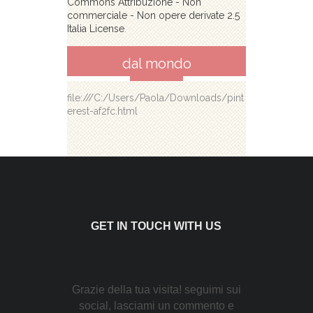
Commons Attribuzione - Non
commerciale - Non opere derivate 2.5
Italia License
.
dal mondo
file:///C:/Users/Paola/Downloads/pint
erest-af2fc.html
GET IN TOUCH WITH US
Grazie della tua visita! seguimi sui
social, lasciami un commento e