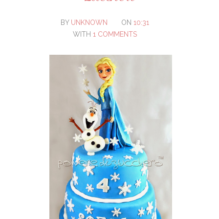
BY
UNKNOWN
ON
10:31
WITH
1 COMMENTS