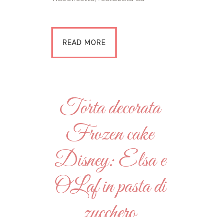
READ MORE
Torta decorata
Frozen cake
Disney: Elsa e
OLaf in pasta di
zucchero