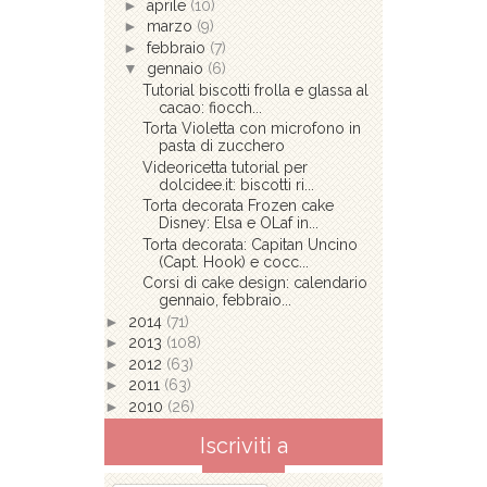
►
aprile
(10)
►
marzo
(9)
►
febbraio
(7)
▼
gennaio
(6)
Tutorial biscotti frolla e glassa al
cacao: fiocch...
Torta Violetta con microfono in
pasta di zucchero
Videoricetta tutorial per
dolcidee.it: biscotti ri...
Torta decorata Frozen cake
Disney: Elsa e OLaf in...
Torta decorata: Capitan Uncino
(Capt. Hook) e cocc...
Corsi di cake design: calendario
gennaio, febbraio...
►
2014
(71)
►
2013
(108)
►
2012
(63)
►
2011
(63)
►
2010
(26)
Iscriviti a