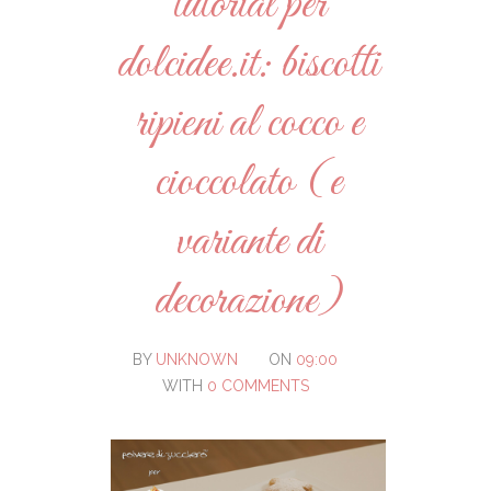
tutorial per
dolcidee.it: biscotti
ripieni al cocco e
cioccolato (e
variante di
decorazione)
BY
UNKNOWN
ON
09:00
WITH
0 COMMENTS