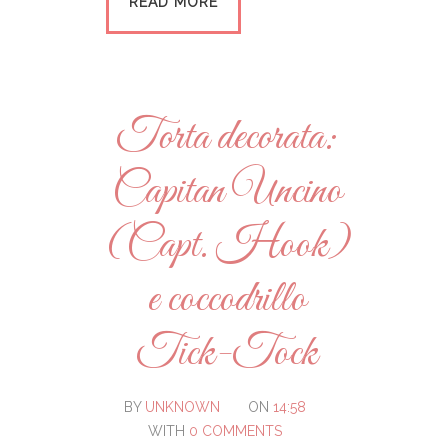
READ MORE
Torta decorata:
Capitan Uncino
(Capt. Hook)
e coccodrillo
Tick-Tock
BY
UNKNOWN
ON
14:58
WITH
0 COMMENTS