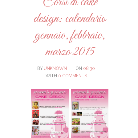
Corsi di cake
design: calendario
gennaio, febbraio,
marzo 2015
BY
UNKNOWN
ON
08:30
WITH
0 COMMENTS