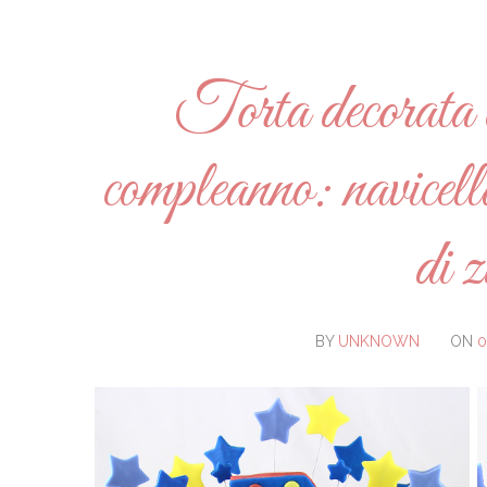
Torta decorata a
compleanno: navicella,
di z
BY
UNKNOWN
ON
0