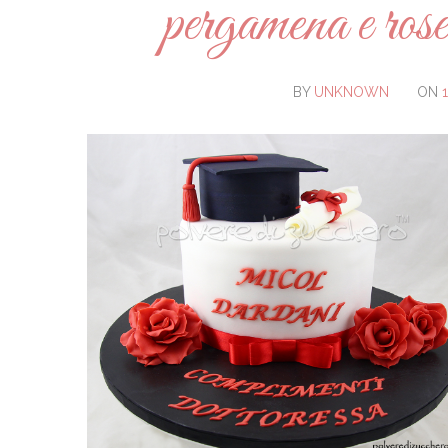
pergamena e rose 
BY
UNKNOWN
ON
1