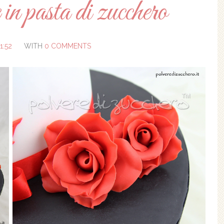
in pasta di zucchero
1:52
WITH
0 COMMENTS