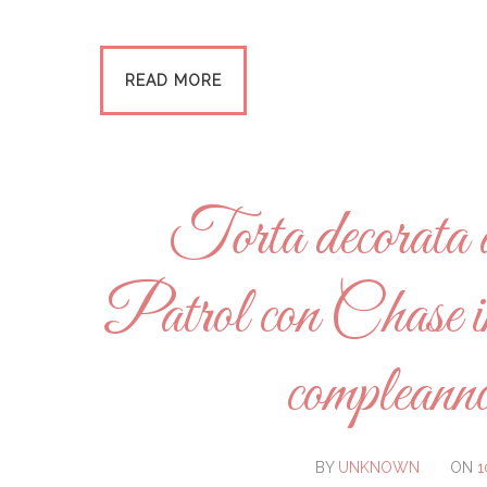
READ MORE
Torta decorata 
Patrol con Chase in 
compleanno
BY
UNKNOWN
ON
1