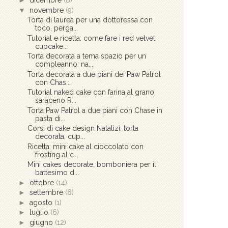
►
dicembre
(8)
▼
novembre
(9)
Torta di laurea per una dottoressa con
toco, perga...
Tutorial e ricetta: come fare i red velvet
cupcake...
Torta decorata a tema spazio per un
compleanno: na...
Torta decorata a due piani dei Paw Patrol
con Chas...
Tutorial naked cake con farina al grano
saraceno R...
Torta Paw Patrol a due piani con Chase in
pasta di...
Corsi di cake design Natalizi: torta
decorata, cup...
Ricetta: mini cake al cioccolato con
frosting al c...
Mini cakes decorate, bomboniera per il
battesimo d...
►
ottobre
(14)
►
settembre
(6)
►
agosto
(1)
►
luglio
(6)
►
giugno
(12)