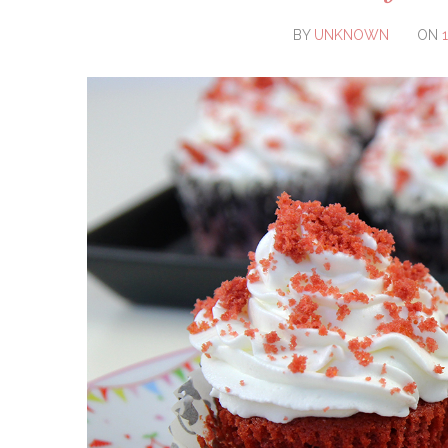
BY
UNKNOWN
ON
1