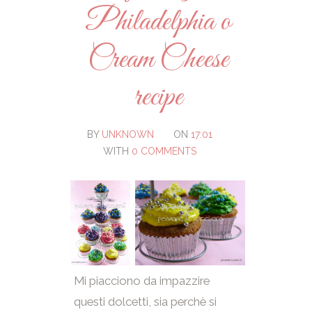
Philadelphia o
Cream Cheese
recipe
BY
UNKNOWN
ON
17:01
WITH
0 COMMENTS
Mi piacciono da impazzire
questi dolcetti, sia perchè si