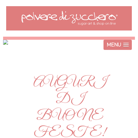
MENU
AUGURI
DI
BUONE
FESTE!