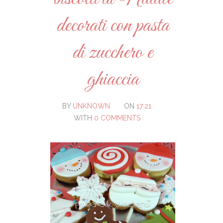
decorati con pasta
di zucchero e
ghiaccia
BY
UNKNOWN
ON
17:21
WITH
0 COMMENTS