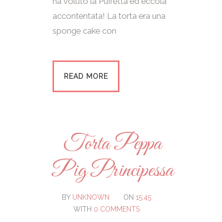
ha voluto la Puffetta ed eccola
accontentata! La torta era una
sponge cake con
READ MORE
Torta Peppa
Pig Principessa
BY
UNKNOWN
ON
15:45
WITH
0 COMMENTS