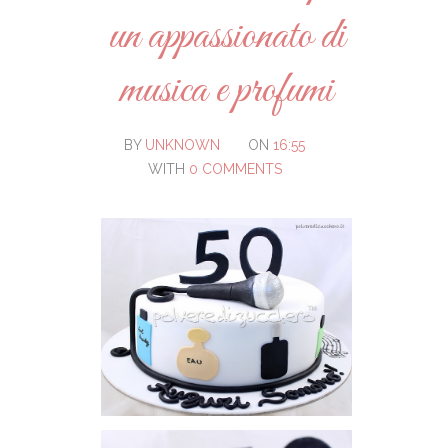
un appassionato di
musica e profumi
BY
UNKNOWN
ON
16:55
WITH
0 COMMENTS