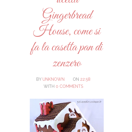
Gingerbread
House, come si
fa la casetta pan di
zenzero
BY
UNKNOWN
ON
22:58
WITH
0 COMMENTS