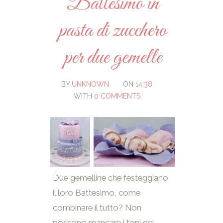
Battesimo in
pasta di zucchero
per due gemelle
BY
UNKNOWN
ON
14:38
WITH
0 COMMENTS
Due gemelline che festeggiano
il loro Battesimo, come
combinare il tutto? Non
possono mancare i toni del