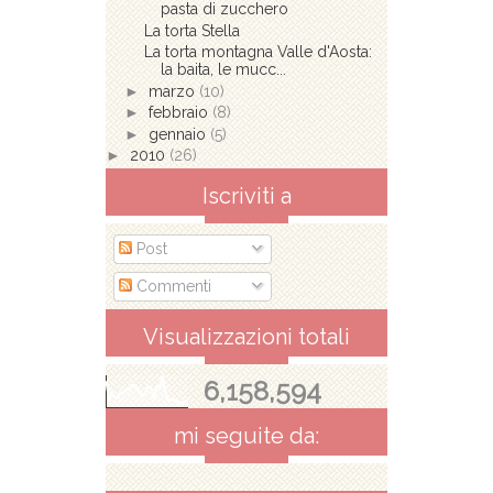
pasta di zucchero
La torta Stella
La torta montagna Valle d'Aosta:
la baita, le mucc...
►
marzo
(10)
►
febbraio
(8)
►
gennaio
(5)
►
2010
(26)
Iscriviti a
Post
Commenti
Visualizzazioni totali
6,158,594
mi seguite da: