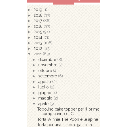
►
2019
(1)
►
2018
(37)
►
2017
(86)
►
2016
(97)
►
2015
(94)
►
2014
(71)
►
2013
(108)
►
2012
(63)
▼
2011
(63)
►
dicembre
(8)
►
novembre
(7)
►
ottobre
(4)
►
settembre
(6)
►
agosto
(2)
►
luglio
(2)
►
giugno
(4)
►
maggio
(2)
▼
aprile
(5)
Topolino cake topper per il primo
compleanno di Gi...
Torta Winnie The Pooh e le apine
Torta per una nascita: gattini in