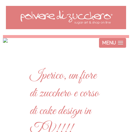
MENU
Iperico, un fiore
di zucchero e corso
di cake design in
TV!!!!