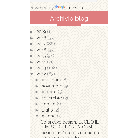
Powered by
Translate
Archivio blog
►
2019
(1)
►
2018
(37)
►
2017
(86)
►
2016
(97)
►
2015
(94)
►
2014
(71)
►
2013
(108)
▼
2012
(63)
►
dicembre
(8)
►
novembre
(5)
►
ottobre
(5)
►
settembre
(3)
►
agosto
(1)
►
luglio
(2)
▼
giugno
(7)
Corsi cake design: LUGLIO IL
MESE DEI FIORI IN GUM...
Iperico, un fiore di zucchero e
corso di cake desi...