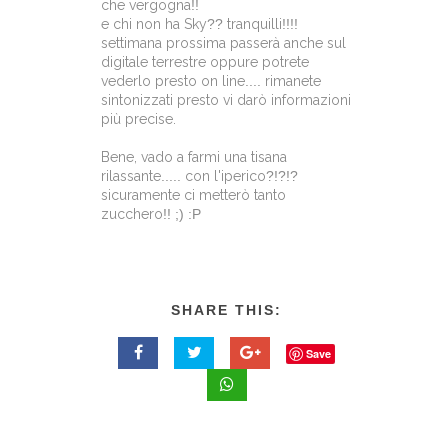
che vergogna
!!
e chi non ha Sky
??
tranquilli
!!!!
settimana prossima passerà anche sul
digitale terrestre oppure potrete
vederlo presto on line
....
rimanete
sintonizzati presto vi darò informazioni
più precise.
Bene, vado a farmi una tisana
rilassante
.....
con l'iperico
?!?!?
sicuramente ci metterò tanto
zucchero
!! ;) :P
SHARE THIS:
Save