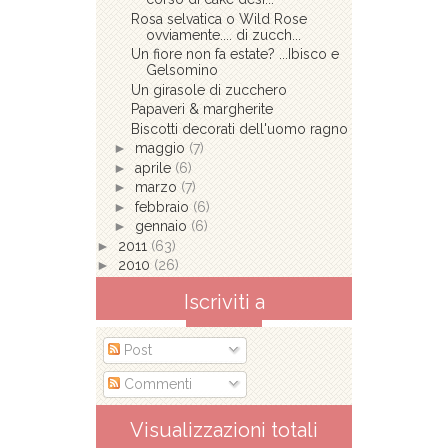
Rosa selvatica o Wild Rose
ovviamente.... di zucch...
Un fiore non fa estate? ...Ibisco e
Gelsomino
Un girasole di zucchero
Papaveri & margherite
Biscotti decorati dell'uomo ragno
►
maggio
(7)
►
aprile
(6)
►
marzo
(7)
►
febbraio
(6)
►
gennaio
(6)
►
2011
(63)
►
2010
(26)
Iscriviti a
Post
Commenti
Visualizzazioni totali