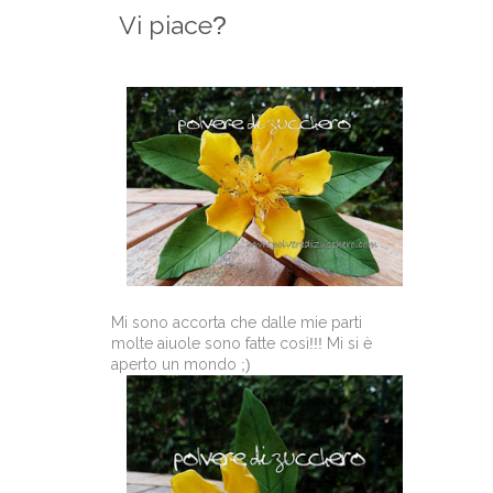
Vi piace
?
Mi sono accorta che dalle mie parti
molte aiuole sono fatte così
!!!
Mi si è
aperto un mondo
;)