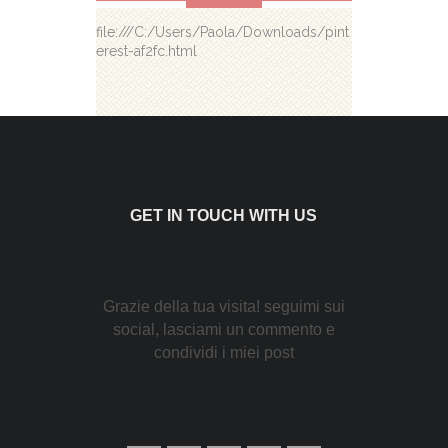
file:///C:/Users/Paola/Downloads/pint
erest-af2fc.html
GET IN TOUCH WITH US
Grazie della tua visita! seguimi sui
social, lasciami un commento e
condividi i miei post