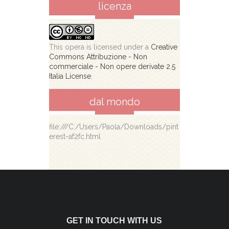
licenza
This opera is licensed under a
Creative
Commons Attribuzione - Non
commerciale - Non opere derivate 2.5
Italia License
.
dal mondo
file:///C:/Users/Paola/Downloads/pint
erest-af2fc.html
GET IN TOUCH WITH US