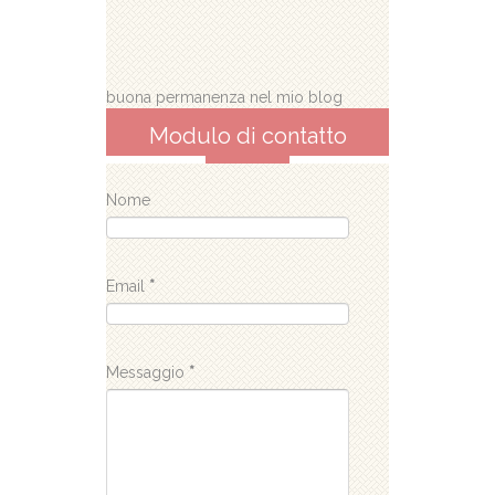
buona permanenza nel mio blog
Modulo di contatto
Nome
Email
*
Messaggio
*