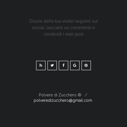
Grazie della tua visita! seguimi sui
social, lasciami un commento e
condividi i miei post
Polvere di Zucchero ®
polveredizucchero@gmail.com