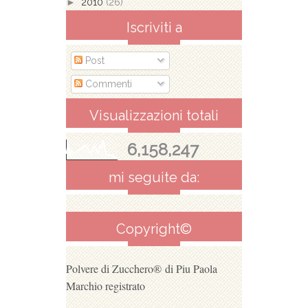
►
2010
(26)
Iscriviti a
Post
Commenti
Visualizzazioni totali
6,158,247
mi seguite da:
Copyright©
Polvere di Zucchero®
di Piu Paola
Marchio registrato