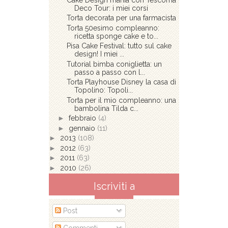
Deco Tour: i miei corsi
Torta decorata per una farmacista
Torta 50esimo compleanno:
ricetta sponge cake e to...
Pisa Cake Festival: tutto sul cake
design! I miei ...
Tutorial bimba coniglietta: un
passo a passo con l...
Torta Playhouse Disney la casa di
Topolino: Topoli...
Torta per il mio compleanno: una
bambolina Tilda c...
►
febbraio
(4)
►
gennaio
(11)
►
2013
(108)
►
2012
(63)
►
2011
(63)
►
2010
(26)
Iscriviti a
Post