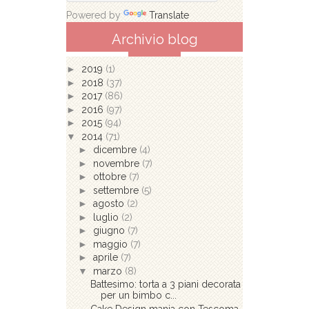
Powered by
Translate
Archivio blog
►
2019
(1)
►
2018
(37)
►
2017
(86)
►
2016
(97)
►
2015
(94)
▼
2014
(71)
►
dicembre
(4)
►
novembre
(7)
►
ottobre
(7)
►
settembre
(5)
►
agosto
(2)
►
luglio
(2)
►
giugno
(7)
►
maggio
(7)
►
aprile
(7)
▼
marzo
(8)
Battesimo: torta a 3 piani decorata
per un bimbo c...
Cake Design mania con Tescoma