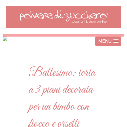
MENU
Battesimo: torta
a 3 piani decorata
per un bimbo con
fiocco e orsetti