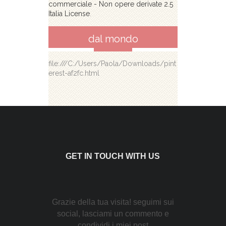
commerciale - Non opere derivate 2.5
Italia License
.
dal mondo
file:///C:/Users/Paola/Downloads/pint
erest-af2fc.html
GET IN TOUCH WITH US
Grazie della tua visita! seguimi sui
social, lasciami un commento e
condividi i miei post