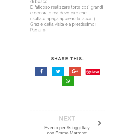
di bosco.
E' faticoso realizzare torte così grandi
e decorate ma devo dire che il
risultato ripaga appieno la fatica
;)
Grazie della visita e a prestissimo
!
Paola ☺
SHARE THIS:
Save
NEXT
Evento per #sloggi Italy
con Emma Marrone: