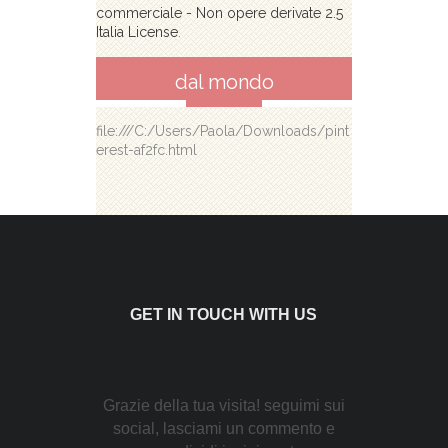
commerciale - Non opere derivate 2.5
Italia License
.
dal mondo
file:///C:/Users/Paola/Downloads/pint
erest-af2fc.html
GET IN TOUCH WITH US
Grazie della tua visita! seguimi sui
social, lasciami un commento e