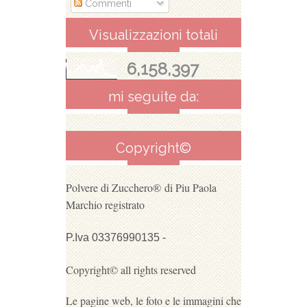
Commenti
Visualizzazioni totali
6,158,397
mi seguite da:
Copyright©
Polvere di Zucchero®
di Piu Paola
Marchio registrato
P.Iva 03376990135 -
Copyright© all rights reserved
Le pagine web, le foto e le immagini che