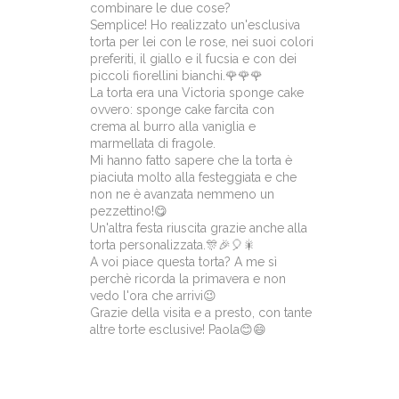
combinare le due cose?
Semplice! Ho realizzato un'esclusiva
torta per lei con le rose, nei suoi colori
preferiti, il giallo e il fucsia e con dei
piccoli fiorellini bianchi.🌹🌹🌹
La torta era una Victoria sponge cake
ovvero: sponge cake farcita con
crema al burro alla vaniglia e
marmellata di fragole.
Mi hanno fatto sapere che la torta è
piaciuta molto alla festeggiata e che
non ne è avanzata nemmeno un
pezzettino!😋
Un'altra festa riuscita grazie anche alla
torta personalizzata.🎊🎉🎈🎇
A voi piace questa torta? A me sì
perchè ricorda la primavera e non
vedo l'ora che arrivi😉
Grazie della visita e a presto, con tante
altre torte esclusive! Paola😊😄