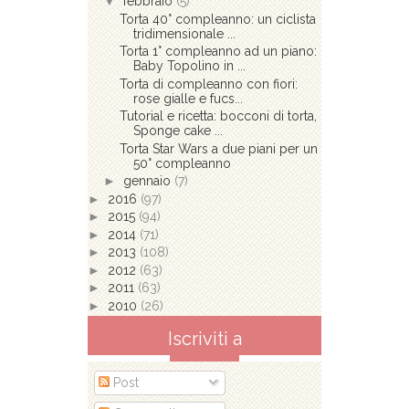
▼
febbraio
(5)
Torta 40° compleanno: un ciclista
tridimensionale ...
Torta 1° compleanno ad un piano:
Baby Topolino in ...
Torta di compleanno con fiori:
rose gialle e fucs...
Tutorial e ricetta: bocconi di torta,
Sponge cake ...
Torta Star Wars a due piani per un
50° compleanno
►
gennaio
(7)
►
2016
(97)
►
2015
(94)
►
2014
(71)
►
2013
(108)
►
2012
(63)
►
2011
(63)
►
2010
(26)
Iscriviti a
Post