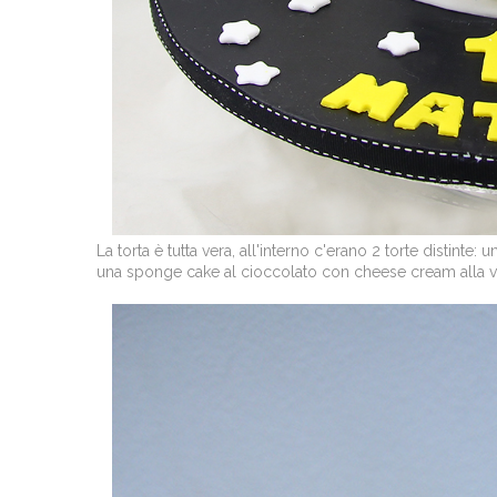
La torta è tutta vera, all'interno c'erano 2 torte distint
una sponge cake al cioccolato con cheese cream alla vani