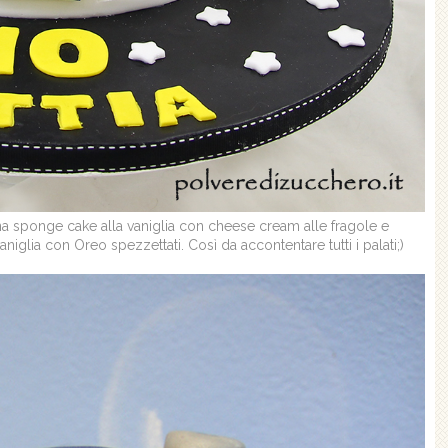
e: una sponge cake alla vaniglia con cheese cream alle fragole e
glia con Oreo spezzettati. Così da accontentare tutti i palati;)