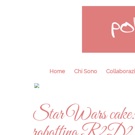
Home
Chi Sono
Collaborazi
Star Wars cake: t
robottino R2D2 con