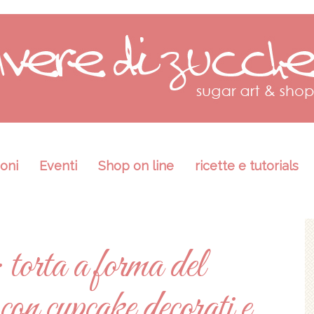
oni
Eventi
Shop on line
ricette e tutorials
orta a forma del
 cupcake decorati e