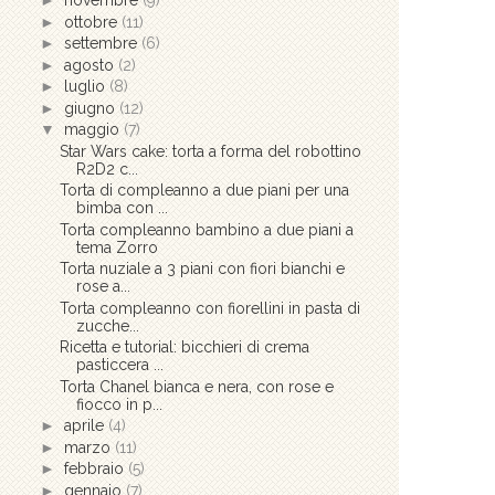
►
novembre
(9)
►
ottobre
(11)
►
settembre
(6)
►
agosto
(2)
►
luglio
(8)
►
giugno
(12)
▼
maggio
(7)
Star Wars cake: torta a forma del robottino
R2D2 c...
Torta di compleanno a due piani per una
bimba con ...
Torta compleanno bambino a due piani a
tema Zorro
Torta nuziale a 3 piani con fiori bianchi e
rose a...
Torta compleanno con fiorellini in pasta di
zucche...
Ricetta e tutorial: bicchieri di crema
pasticcera ...
Torta Chanel bianca e nera, con rose e
fiocco in p...
►
aprile
(4)
►
marzo
(11)
►
febbraio
(5)
►
gennaio
(7)