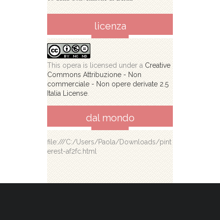
licenza
This opera is licensed under a
Creative
Commons Attribuzione - Non
commerciale - Non opere derivate 2.5
Italia License
.
dal mondo
file:///C:/Users/Paola/Downloads/pint
erest-af2fc.html