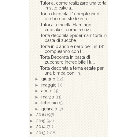
Tutorial come realizzare una torta
in stile cake a...
Torta decorata 1° compleanno
bimbo con stelle in p...
Tutorial e ricetta Flamingo
cupcakes, come realizz...
Torta decorata Spiderman: torta in
pasta di zucche...
Torta in bianco e nero per un 18°
compleanno con l...
Torta Decorata in pasta di
zucchero Incredibile Hu...
Torta decorata a tema estate per
una bimba con: in...
►
giugno
(12)
►
maggio
(7)
►
aprile
(4)
►
marzo
(11)
►
febbraio
(5)
►
gennaio
(7)
►
2016
(97)
►
2015
(94)
►
2014
(71)
►
2013
(108)