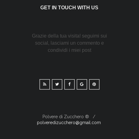
GET IN TOUCH WITH US
Grazie della tua visita! seguimi sui
social, lasciami un commento e
condividi i miei post
Polvere di Zucchero ®
polveredizucchero@gmail.com