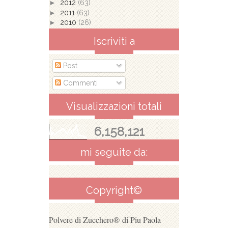
►
2012
(63)
►
2011
(63)
►
2010
(26)
Iscriviti a
Post
Commenti
Visualizzazioni totali
6,158,121
mi seguite da:
Copyright©
Polvere di Zucchero®
di Piu Paola