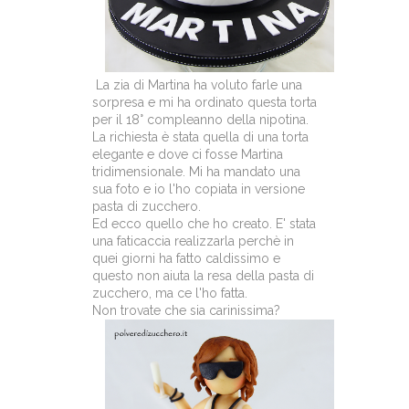
La zia di Martina ha voluto farle una
sorpresa e mi ha ordinato questa torta
per il 18° compleanno della nipotina.
La richiesta è stata quella di una torta
elegante e dove ci fosse Martina
tridimensionale. Mi ha mandato una
sua foto e io l'ho copiata in versione
pasta di zucchero.
Ed ecco quello che ho creato. E' stata
una faticaccia realizzarla perchè in
quei giorni ha fatto caldissimo e
questo non aiuta la resa della pasta di
zucchero, ma ce l'ho fatta.
Non trovate che sia carinissima?