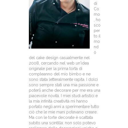
di
Co
mo
, ho
sco
per
to il
mo
nd
o
del cake design casualmente nel
2008, cercando nel web un'idea
originale per la prima torta di
compleanno del mio bimbo e ne
sono stata letteralmente rapita. I dolci
sono sempre stati una mia passione e
poterli anche decorare per me era una
piacevole novità. I miei studi artistici e
la mia infinità creatività mi hanno
portato negli anni a sperimentare tutto
ciò che le mie mani potevano creare.
Ma con le torte decorate è scattata
subito una scintilla: non solo potevo