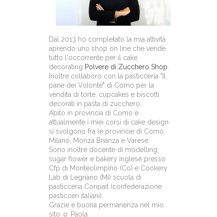
Dal 2013 ho completato la mia attività
aprendo uno shop on line che vende
tutto l'occorrente per il cake
decorating
Polvere di Zucchero Shop
.
Inoltre collaboro con la pasticceria "Il
pane dei Volontè" di Como per la
vendita di torte, cupcakes e biscotti
decorati in pasta di zucchero.
Abito in provincia di Como e
attualmente i miei corsi di cake design
si svolgono fra le provincie di Como,
Milano, Monza Brianza e Varese.
Sono inoltre docente di modelling,
sugar flower e bakery inglese presso
Cfp di Monteolimpino (Co) e Cookery
Lab di Legnano (Mi) scuola di
pasticceria Conpait (confederazione
pasticceri italiani).
Grazie e buona permanenza nel mio
sito ☺ Paola