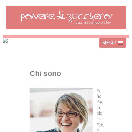
MENU
Chi sono
So
no
Pao
la
cla
sse
198
0