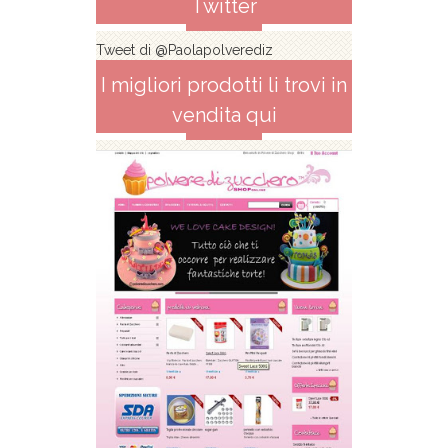
Twitter
Tweet di @Paolapolverediz
I migliori prodotti li trovi in
vendita qui