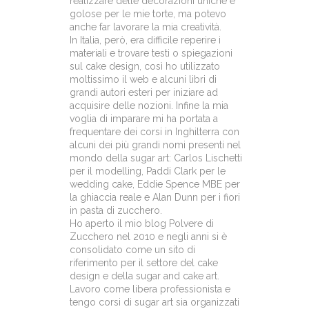
realizzare delle decorazioni uniche e
golose per le mie torte, ma potevo
anche far lavorare la mia creatività.
In Italia, però, era difficile reperire i
materiali e trovare testi o spiegazioni
sul cake design, così ho utilizzato
moltissimo il web e alcuni libri di
grandi autori esteri per iniziare ad
acquisire delle nozioni. Infine la mia
voglia di imparare mi ha portata a
frequentare dei corsi in Inghilterra con
alcuni dei più grandi nomi presenti nel
mondo della sugar art: Carlos Lischetti
per il modelling, Paddi Clark per le
wedding cake, Eddie Spence MBE per
la ghiaccia reale e Alan Dunn per i fiori
in pasta di zucchero.
Ho aperto il mio blog Polvere di
Zucchero nel 2010 e negli anni si è
consolidato come un sito di
riferimento per il settore del cake
design e della sugar and cake art.
Lavoro come libera professionista e
tengo corsi di sugar art sia organizzati