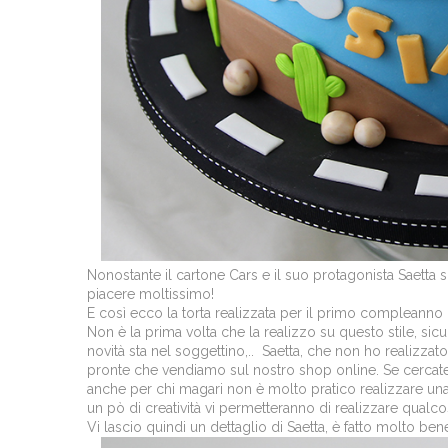
Nonostante il cartone Cars e il suo protagonista Saetta 
piacere moltissimo!
E così ecco la torta realizzata per il primo compleanno
Non è la prima volta che la realizzo su questo stile, sicu
novità sta nel soggettino,.. Saetta, che non ho realizza
pronte che vendiamo sul nostro shop online. Se cercate
anche per chi magari non è molto pratico realizzare una
un pò di creatività vi permetteranno di realizzare qualco
Vi lascio quindi un dettaglio di Saetta, è fatto molto be