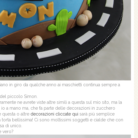
siano in giro da qualche anno ai maschietti continua sempre a
 del piccolo Simon.
ramente ne avrete viste altre simili a questa sul mio sito, ma la
to io a mano ma, che fa parte delle decorazioni in zucchero
 questa o altre
decorazioni cliccate qui
sarà più semplice
 torta bellissima! Ci sono moltissimi soggetti e cialde che con
sa di unico.
ne vero?