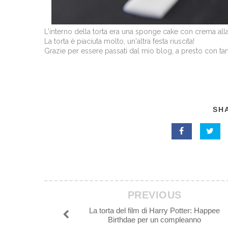
L'interno della torta era una sponge cake con crema alla 
La torta è piaciuta molto, un'altra festa riuscita!
Grazie per essere passati dal mio blog, a presto con tan
SHA
PREVIOUS
La torta del film di Harry Potter: Happee
Birthdae per un compleanno