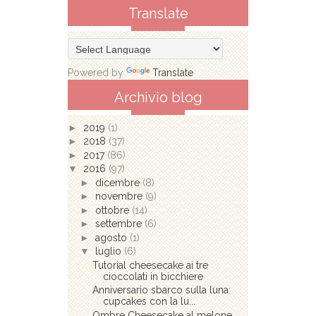
Translate
Powered by
Translate
Archivio blog
►
2019
(1)
►
2018
(37)
►
2017
(86)
▼
2016
(97)
►
dicembre
(8)
►
novembre
(9)
►
ottobre
(14)
►
settembre
(6)
►
agosto
(1)
▼
luglio
(6)
Tutorial cheesecake ai tre
cioccolati in bicchiere
Anniversario sbarco sulla luna:
cupcakes con la lu...
Ombre Cheesecake al melone