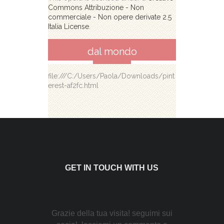
Commons Attribuzione - Non
commerciale - Non opere derivate 2.5
Italia License
.
dal mondo
file:///C:/Users/Paola/Downloads/pint
erest-af2fc.html
GET IN TOUCH WITH US
Grazie della tua visita! seguimi sui