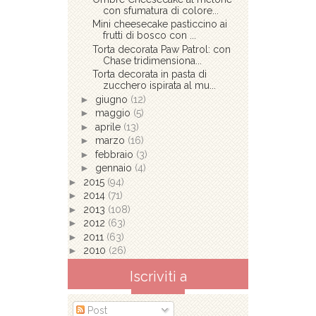
con sfumatura di colore...
Mini cheesecake pasticcino ai
frutti di bosco con ...
Torta decorata Paw Patrol: con
Chase tridimensiona...
Torta decorata in pasta di
zucchero ispirata al mu...
►
giugno
(12)
►
maggio
(5)
►
aprile
(13)
►
marzo
(16)
►
febbraio
(3)
►
gennaio
(4)
►
2015
(94)
►
2014
(71)
►
2013
(108)
►
2012
(63)
►
2011
(63)
►
2010
(26)
Iscriviti a
Post