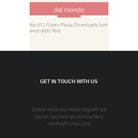
dal mondo
file:///C:/Users/Paola/Downloads/pint
erest-af2fc.html
GET IN TOUCH WITH US
Grazie della tua visita! seguimi sui
social, lasciami un commento e
condividi i miei post