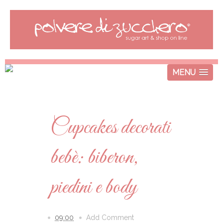
MENU
Cupcakes decorati
bebè: biberon,
piedini e body
09:00
Add Comment