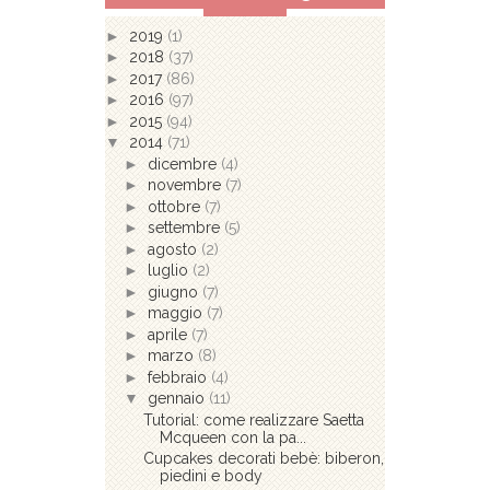
►
2019
(1)
►
2018
(37)
►
2017
(86)
►
2016
(97)
►
2015
(94)
▼
2014
(71)
►
dicembre
(4)
►
novembre
(7)
►
ottobre
(7)
►
settembre
(5)
►
agosto
(2)
►
luglio
(2)
►
giugno
(7)
►
maggio
(7)
►
aprile
(7)
►
marzo
(8)
►
febbraio
(4)
▼
gennaio
(11)
Tutorial: come realizzare Saetta
Mcqueen con la pa...
Cupcakes decorati bebè: biberon,
piedini e body