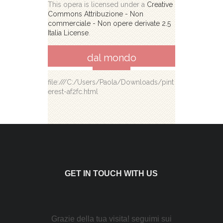
This opera is licensed under a
Creative
Commons Attribuzione - Non
commerciale - Non opere derivate 2.5
Italia License
.
dal mondo
file:///C:/Users/Paola/Downloads/pint
erest-af2fc.html
GET IN TOUCH WITH US
Grazie della tua visita! seguimi sui