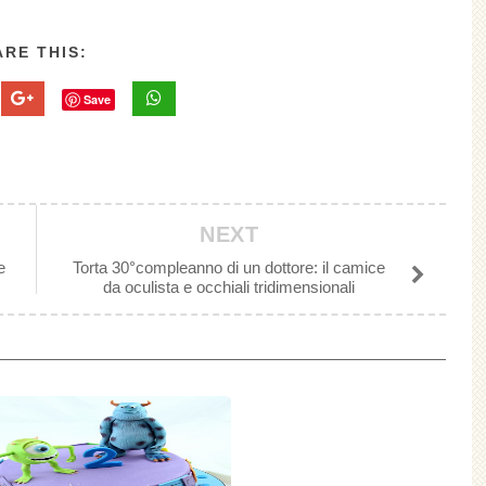
RE THIS:
Save
NEXT
e
Torta 30°compleanno di un dottore: il camice
da oculista e occhiali tridimensionali