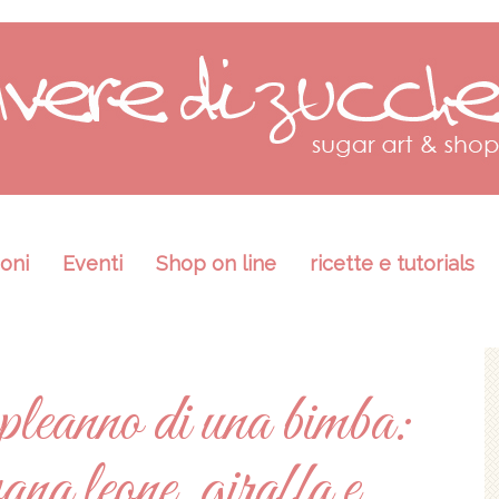
oni
Eventi
Shop on line
ricette e tutorials
pleanno di una bimba:
ana leone, giraffa e