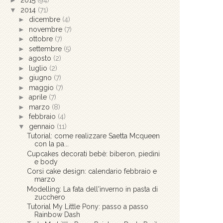
►
2015
(94)
▼
2014
(71)
►
dicembre
(4)
►
novembre
(7)
►
ottobre
(7)
►
settembre
(5)
►
agosto
(2)
►
luglio
(2)
►
giugno
(7)
►
maggio
(7)
►
aprile
(7)
►
marzo
(8)
►
febbraio
(4)
▼
gennaio
(11)
Tutorial: come realizzare Saetta Mcqueen
con la pa...
Cupcakes decorati bebè: biberon, piedini
e body
Corsi cake design: calendario febbraio e
marzo
Modelling: La fata dell'inverno in pasta di
zucchero
Tutorial My Little Pony: passo a passo
Rainbow Dash