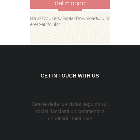
dal mondo
file:///C:/Users/Paola/Downloads/pint
erest-af2fc.html
GET IN TOUCH WITH US
Grazie della tua visita! seguimi sui
social, lasciami un commento e
condividi i miei post