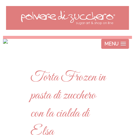
MENU
Torta Frozen in
pasta di zucchero
con la cialda di
Elsa