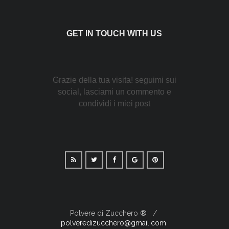
GET IN TOUCH WITH US
Grazie della tua visita! seguimi sui
social, lasciami un commento e
condividi i miei post
Polvere di Zucchero ®
polveredizucchero@gmail.com