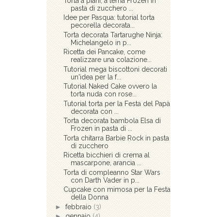
Torta a piani, a tema Frozen in
pasta di zucchero ...
Idee per Pasqua: tutorial torta
pecorella decorata...
Torta decorata Tartarughe Ninja:
Michelangelo in p...
Ricetta dei Pancake, come
realizzare una colazione...
Tutorial mega biscottoni decorati
un'idea per la f...
Tutorial Naked Cake ovvero la
torta nuda con rose...
Tutorial torta per la Festa del Papà
decorata con ...
Torta decorata bambola Elsa di
Frozen in pasta di ...
Torta chitarra Barbie Rock in pasta
di zucchero
Ricetta bicchieri di crema al
mascarpone, arancia ...
Torta di compleanno Star Wars
con Darth Vader in p...
Cupcake con mimosa per la Festa
della Donna
►
febbraio
(3)
►
gennaio
(4)