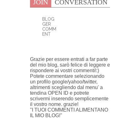
JOIN
CONVERSATION
BLOG
GER
COMM
ENT
0 COMMENTI:
Grazie per essere entrati a far parte
del mio blog, sarò felice di leggere e
rispondere ai vostri commenti!:)
Potete commentare selezionando
un profilo google/yahoo/twitter,
altrimenti scegliendo dal menu' a
tendina OPEN ID e potrete
scrivermi inserendo semplicemente
il vostro nome. grazie!
"I TUOI COMMENTI ALIMENTANO
IL MIO BLOG!"