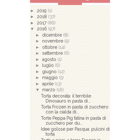
►
2019
(1)
►
2018
(37)
►
2017
(86)
▼
2016
(97)
►
dicembre
(8)
►
novembre
(9)
►
ottobre
(14)
►
settembre
(6)
►
agosto
(1)
►
luglio
(6)
►
giugno
(12)
►
maggio
(5)
►
aprile
(13)
▼
marzo
(16)
Torta decorata: il terribile
Dinosauro in pasta di...
Torta Frozen in pasta di zucchero
con la cialda di...
Torte Peppa Pig fatina in pasta di
zucchero per du...
Idee golose per Pasqua: pulcini di
torta