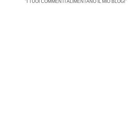
"I TUOI COMMENTI ALIMENTANO IL MIO BLOG!"