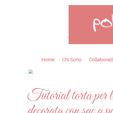
Home
Chi Sono
Collaborazi
Tutorial torta per
decorata con sac a p