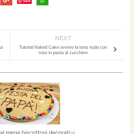
Save
NEXT
ta
Tutorial Naked Cake ovvero la torta nuda con
rose in pasta di zucchero
al mega biscottoni decorati u...