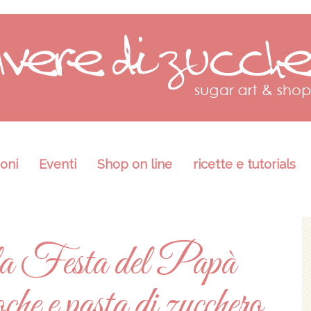
oni
Eventi
Shop on line
ricette e tutorials
 la Festa del Papà
oche e pasta di zucchero