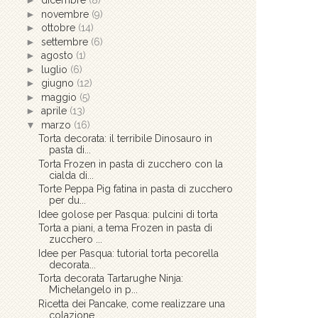
►
dicembre
(8)
►
novembre
(9)
►
ottobre
(14)
►
settembre
(6)
►
agosto
(1)
►
luglio
(6)
►
giugno
(12)
►
maggio
(5)
►
aprile
(13)
▼
marzo
(16)
Torta decorata: il terribile Dinosauro in
pasta di...
Torta Frozen in pasta di zucchero con la
cialda di...
Torte Peppa Pig fatina in pasta di zucchero
per du...
Idee golose per Pasqua: pulcini di torta
Torta a piani, a tema Frozen in pasta di
zucchero ...
Idee per Pasqua: tutorial torta pecorella
decorata...
Torta decorata Tartarughe Ninja:
Michelangelo in p...
Ricetta dei Pancake, come realizzare una
colazione...