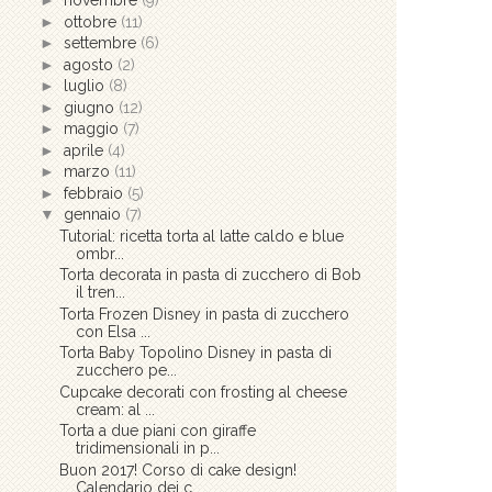
►
novembre
(9)
►
ottobre
(11)
►
settembre
(6)
►
agosto
(2)
►
luglio
(8)
►
giugno
(12)
►
maggio
(7)
►
aprile
(4)
►
marzo
(11)
►
febbraio
(5)
▼
gennaio
(7)
Tutorial: ricetta torta al latte caldo e blue
ombr...
Torta decorata in pasta di zucchero di Bob
il tren...
Torta Frozen Disney in pasta di zucchero
con Elsa ...
Torta Baby Topolino Disney in pasta di
zucchero pe...
Cupcake decorati con frosting al cheese
cream: al ...
Torta a due piani con giraffe
tridimensionali in p...
Buon 2017! Corso di cake design!
Calendario dei c...