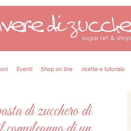
oni
Eventi
Shop on line
ricette e tutorials
asta di zucchero di
il compleanno di un