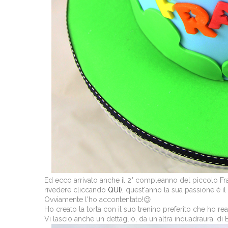
Ed ecco arrivato anche il 2° compleanno del piccolo Fr
rivedere cliccando
QUI
), quest'anno la sua passione è il
Ovviamente l'ho accontentato!😉
Ho creato la torta con il suo trenino preferito che ho re
Vi lascio anche un dettaglio, da un'altra inquadraura, di