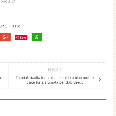
! Paola 😌
RE THIS:
Save
NEXT
n
Tutorial: ricetta torta al latte caldo e blue ombre
cake torta sfumata per dolcidee.it