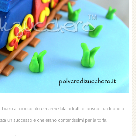
urro al cioccolato e marmellata ai frutti di bosco....un tripudio
ata un successo e che erano contentissimi per la torta,