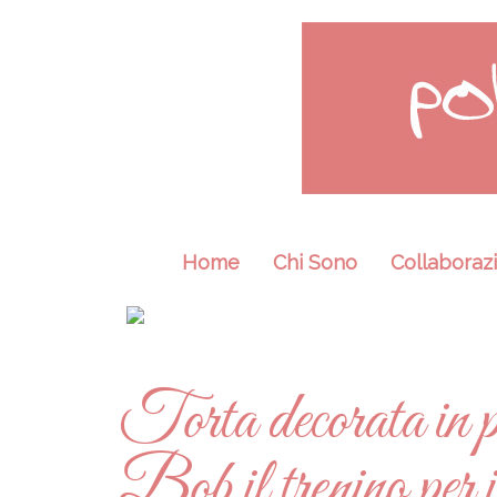
Home
Chi Sono
Collaborazi
Torta decorata in p
Bob il trenino per 