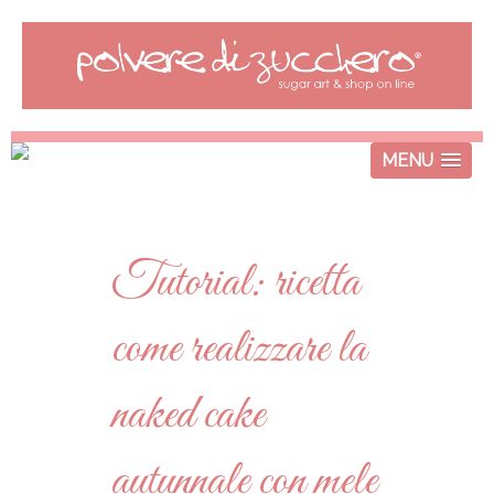
MENU
Tutorial: ricetta
come realizzare la
naked cake
autunnale con mele