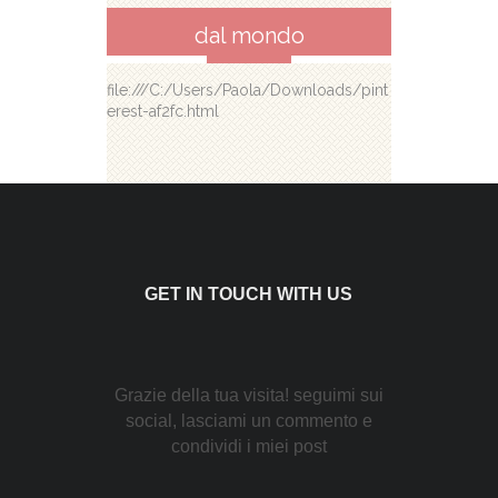
dal mondo
file:///C:/Users/Paola/Downloads/pint
erest-af2fc.html
GET IN TOUCH WITH US
Grazie della tua visita! seguimi sui
social, lasciami un commento e
condividi i miei post