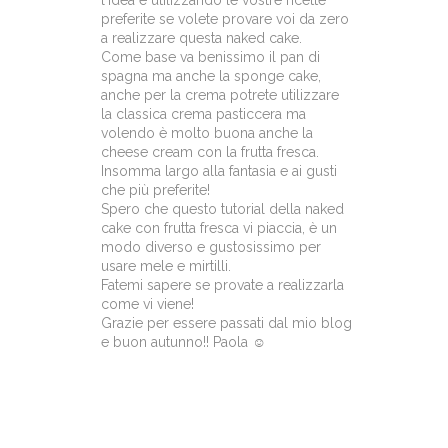
l'idea e utilizzando le vostre ricette
preferite se volete provare voi da zero
a realizzare questa naked cake.
Come base va benissimo il pan di
spagna ma anche la sponge cake,
anche per la crema potrete utilizzare
la classica crema pasticcera ma
volendo è molto buona anche la
cheese cream con la frutta fresca.
Insomma largo alla fantasia e ai gusti
che più preferite!
Spero che questo tutorial della naked
cake con frutta fresca vi piaccia, è un
modo diverso e gustosissimo per
usare mele e mirtilli.
Fatemi sapere se provate a realizzarla
come vi viene!
Grazie per essere passati dal mio blog
e buon autunno!! Paola ☺